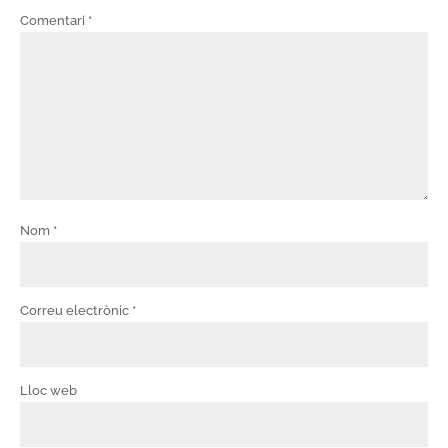
Comentari
*
Nom
*
Correu electrònic
*
Lloc web