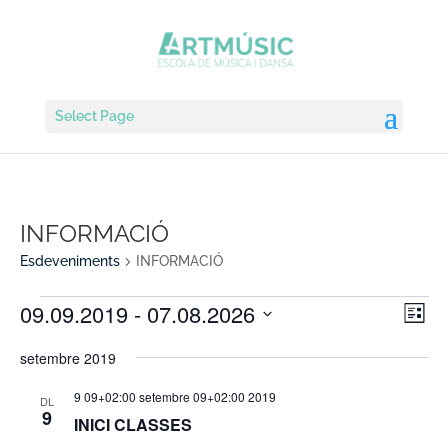
Select Page
INFORMACIÓ
Esdeveniments
INFORMACIÓ
Esdeveniments
Vist
Nav
09.09.2019
 - 
07.08.2026
Llista
de
de
Selecciona
vis
nav
setembre 2019
una
Esd
data.
9 09+02:00 setembre 09+02:00 2019
DL
9
INICI CLASSES