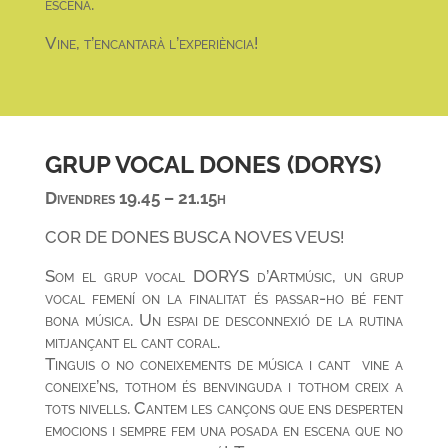
escena.
Vine, t’encantarà l’experiència!
GRUP VOCAL DONES (DORYS)
Divendres 19.45 – 21.15h
COR DE DONES BUSCA NOVES VEUS!
Som el grup vocal DORYS d’Artmúsic, un grup
vocal femení on la finalitat és passar-ho bé fent
bona música. Un espai de desconnexió de la rutina
mitjançant el cant coral.
Tinguis o no coneixements de música i cant vine a
coneixe’ns, tothom és benvinguda i tothom creix a
tots nivells. Cantem les cançons que ens desperten
emocions i sempre fem una posada en escena que no