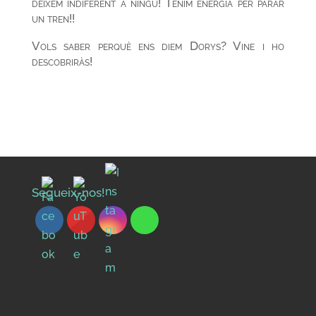
deixem indiferent a ningú! Tenim energia per parar
un tren!!
Vols saber perquè ens diem Dorys? Vine i ho
descobriràs!
Segueix-nos!